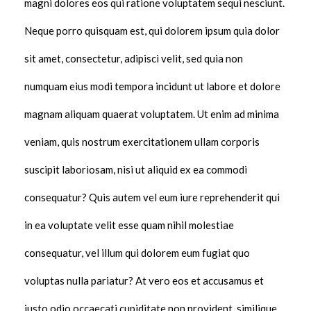
magni dolores eos qui ratione voluptatem sequi nesciunt.
Neque porro quisquam est, qui dolorem ipsum quia dolor
sit amet, consectetur, adipisci velit, sed quia non
numquam eius modi tempora incidunt ut labore et dolore
magnam aliquam quaerat voluptatem. Ut enim ad minima
veniam, quis nostrum exercitationem ullam corporis
suscipit laboriosam, nisi ut aliquid ex ea commodi
consequatur? Quis autem vel eum iure reprehenderit qui
in ea voluptate velit esse quam nihil molestiae
consequatur, vel illum qui dolorem eum fugiat quo
voluptas nulla pariatur? At vero eos et accusamus et
iusto odio occaecati cupiditate non provident, similique