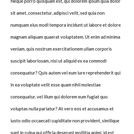
Neque porro quisquam est, qui dolorem ipsum quia dolor
sit amet, consectetur, adipisci velit, sed quia non
numquam eius modi tempora incidunt ut labore et dolore
magnam aliquam quaerat voluptatem. Ut enim ad minima
veniam, quis nostrum exercitationem ullam corporis
suscipit laboriosam, nisi ut aliquid ex ea commodi
consequatur? Quis autem vel eum iure reprehenderit qui
in ea voluptate velit esse quam nihil molestiae
consequatur, vel illum qui dolorem eum fugiat quo
voluptas nulla pariatur? At vero eos et accusamus et
iusto odio occaecati cupiditate non provident, similique
sunt in culpa qui officia deserunt mollitia animi, id est