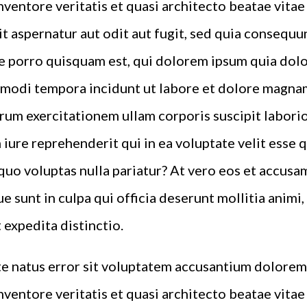
inventore veritatis et quasi architecto beatae vita
t aspernatur aut odit aut fugit, sed quia consequu
 porro quisquam est, qui dolorem ipsum quia dolor 
 modi tempora incidunt ut labore et dolore magna
rum exercitationem ullam corporis suscipit laborio
iure reprehenderit qui in ea voluptate velit esse 
quo voluptas nulla pariatur? At vero eos et accusa
e sunt in culpa qui officia deserunt mollitia animi
 expedita distinctio.
ste natus error sit voluptatem accusantium dolor
inventore veritatis et quasi architecto beatae vita