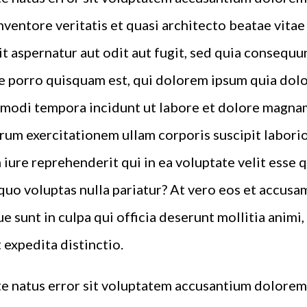
inventore veritatis et quasi architecto beatae vita
t aspernatur aut odit aut fugit, sed quia consequu
 porro quisquam est, qui dolorem ipsum quia dolor 
 modi tempora incidunt ut labore et dolore magna
rum exercitationem ullam corporis suscipit laborio
iure reprehenderit qui in ea voluptate velit esse 
quo voluptas nulla pariatur? At vero eos et accusa
e sunt in culpa qui officia deserunt mollitia animi
 expedita distinctio.
ste natus error sit voluptatem accusantium dolor