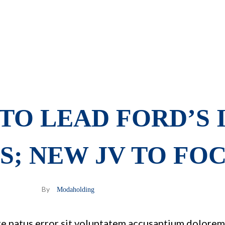
TO LEAD FORD’S 
S; NEW JV TO FO
By
Modaholding
ste natus error sit voluptatem accusantium dolor