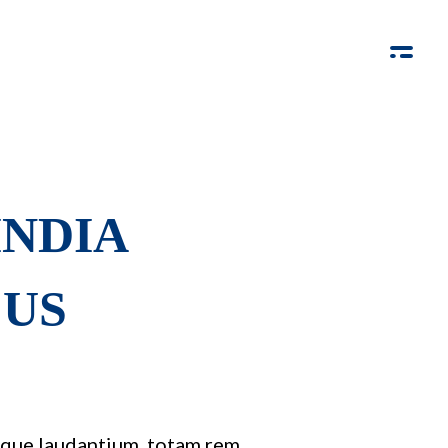
INDIA
CUS
emque laudantium, totam rem