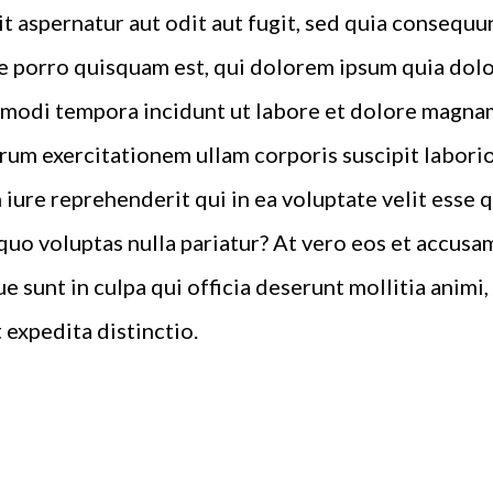
t aspernatur aut odit aut fugit, sed quia consequu
 porro quisquam est, qui dolorem ipsum quia dolor 
 modi tempora incidunt ut labore et dolore magna
rum exercitationem ullam corporis suscipit laborio
iure reprehenderit qui in ea voluptate velit esse 
quo voluptas nulla pariatur? At vero eos et accusa
e sunt in culpa qui officia deserunt mollitia animi
 expedita distinctio.